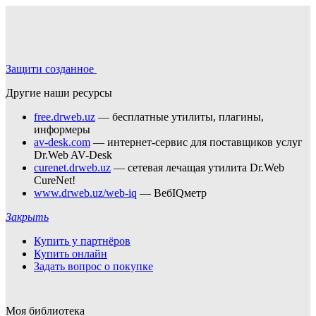
Защити созданное
Другие наши ресурсы
free.drweb.uz
— бесплатные утилиты, плагины,
информеры
av-desk.com
— интернет-сервис для поставщиков услуг
Dr.Web AV-Desk
curenet.drweb.uz
— сетевая лечащая утилита Dr.Web
CureNet!
www.drweb.uz/web-iq
— ВебIQметр
Закрыть
Купить у партнёров
Купить онлайн
Задать вопрос о покупке
Моя библиотека