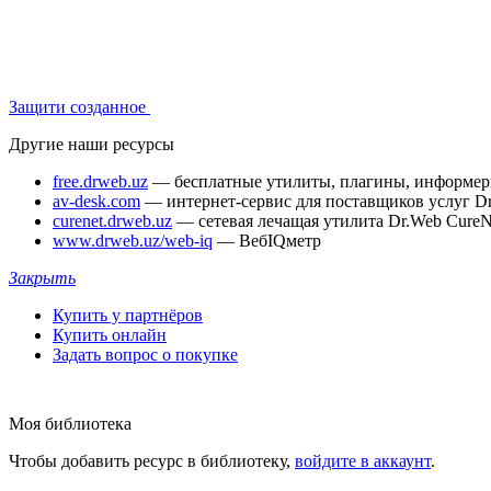
Защити созданное
Другие наши ресурсы
free.drweb.uz
— бесплатные утилиты, плагины, информе
av-desk.com
— интернет-сервис для поставщиков услуг D
curenet.drweb.uz
— сетевая лечащая утилита Dr.Web CureN
www.drweb.uz/web-iq
— ВебIQметр
Закрыть
Купить у партнёров
Купить онлайн
Задать вопрос о покупке
Моя библиотека
Чтобы добавить ресурс в библиотеку,
войдите в аккаунт
.